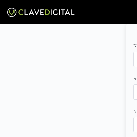
N
A
N