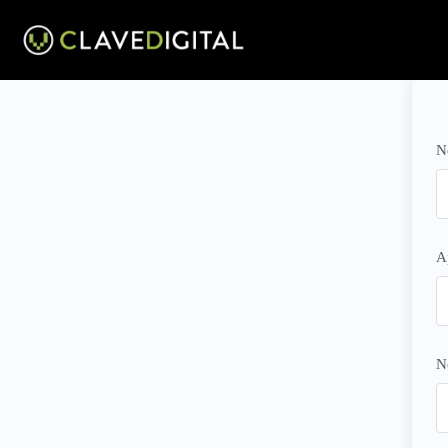
N
A
N