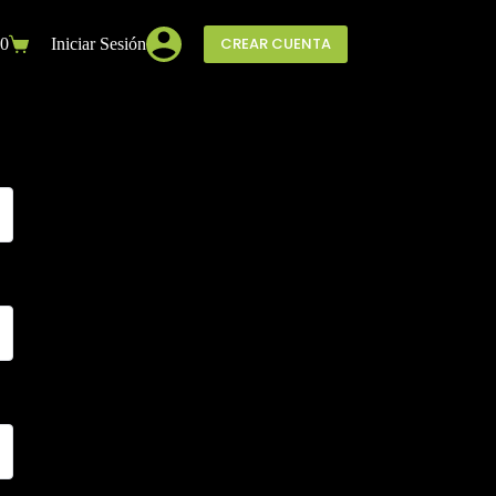
CREAR CUENTA
0
Iniciar Sesión
o
ra