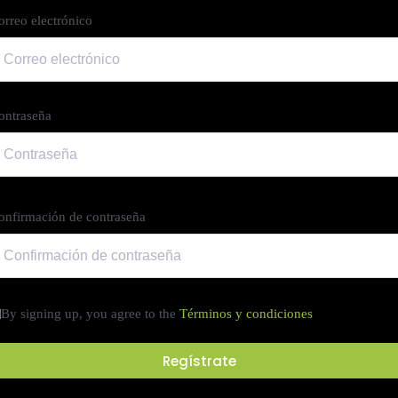
orreo electrónico
ontraseña
onfirmación de contraseña
By signing up, you agree to the
Términos y condiciones
Regístrate