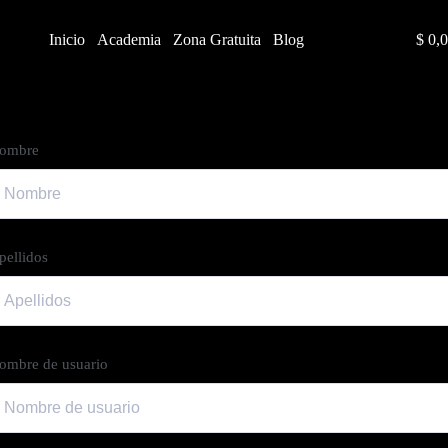
Inicio
Academia
Zona Gratuita
Blog
$
0,0
Carr
de
comp
ombre
pellidos
ombre de usuario