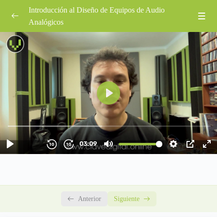
Introducción al Diseño de Equipos de Audio
Analógicos
Introducción
0/7
Introducción al Curso
03:10
Conceptos Básicos
03:35
Alcance del Curso
03:55
Rango Dinámico
06:50
Protoboard
06:05
PCB
05:39
Evaluación Sección 01
00:05:00
Anterior
Siguiente
Componentes Pasivos
0/7