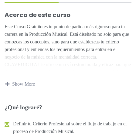
Acerca de este curso
Este Curso Gratuito es tu punto de partida más riguroso para tu
carrera en la Producción Musical. Está diseñado no solo para que
conozcas los conceptos, sino para que establezcas tu criterio
profesional y entiendas los requerimientos para entrar en el
negocio de la música con la mentalidad correcta.
CLAVEDIGITAL te ofrece una vía estructurada y eficaz para que
dejes atrás la información superficial de Internet. Esta es la base
crítica que luego podrás complementar de forma completa con
Show More
nuestros Cursos Avanzados, avalados por expertos activos de la
industria.
¿Qué lograré?
Definir tu Criterio Profesional sobre el flujo de trabajo en el
proceso de Producción Musical.